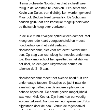
Hierna probeerde Noordscheschut zichzelf weer
terug in de wedstrijd te knokken. Een schot van
Kevin van Dalen, van dichtbij, kon worden gekeerd.
Maar ook Bedum bleef gevaarlijk. De Schutters
hadden geluk dat een kansrijke mogelijkheid voor
de thuisclub hoog over verdween.
In de 40e minuut volgde opnieuw een domper. Mol
kreeg een rode kaart voorgeschoteld en moest
noodgedwongen het veld verlaten.
Noordscheschut, niet voor het eerst, verder met
tien. Op slag van rust sloeg het noodlot andermaal
toe. Boskamp schoot het speeltuig in het dak van
het doel, na een goed uitgevoerde corner, en
tekende de 3 - 0 aan.
Noordscheschut moest het tweede bedrijf uit een
ander vaatje tappen. Enerzijds op jacht naar de
aansluitingstreffer, aan de andere zijde ook de
schade beperken. De eerste goede mogelijkheid
was voor Nick Koster. Zijn inzet kon eenvoudig
worden gekeerd. Na ruim een uur spelen werd Vos
bijgestaan door de paal. Vanuit de tegenaanval