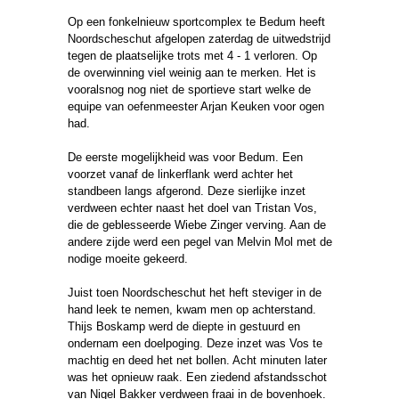
Op een fonkelnieuw sportcomplex te Bedum heeft
Noordscheschut afgelopen zaterdag de uitwedstrijd
tegen de plaatselijke trots met 4 - 1 verloren. Op
de overwinning viel weinig aan te merken. Het is
vooralsnog nog niet de sportieve start welke de
equipe van oefenmeester Arjan Keuken voor ogen
had.
De eerste mogelijkheid was voor Bedum. Een
voorzet vanaf de linkerflank werd achter het
standbeen langs afgerond. Deze sierlijke inzet
verdween echter naast het doel van Tristan Vos,
die de geblesseerde Wiebe Zinger verving. Aan de
andere zijde werd een pegel van Melvin Mol met de
nodige moeite gekeerd.
Juist toen Noordscheschut het heft steviger in de
hand leek te nemen, kwam men op achterstand.
Thijs Boskamp werd de diepte in gestuurd en
ondernam een doelpoging. Deze inzet was Vos te
machtig en deed het net bollen. Acht minuten later
was het opnieuw raak. Een ziedend afstandsschot
van Nigel Bakker verdween fraai in de bovenhoek.