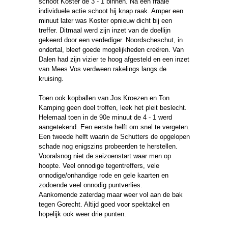
schoot Koster de 3 - 1 binnen. Na een fraaie
individuele actie schoot hij knap raak. Amper een
minuut later was Koster opnieuw dicht bij een
treffer. Ditmaal werd zijn inzet van de doellijn
gekeerd door een verdediger. Noordscheschut, in
ondertal, bleef goede mogelijkheden creëren. Van
Dalen had zijn vizier te hoog afgesteld en een inzet
van Mees Vos verdween rakelings langs de
kruising.
Toen ook kopballen van Jos Kroezen en Ton
Kamping geen doel troffen, leek het pleit beslecht.
Helemaal toen in de 90e minuut de 4 - 1 werd
aangetekend. Een eerste helft om snel te vergeten.
Een tweede helft waarin de Schutters de opgelopen
schade nog enigszins probeerden te herstellen.
Vooralsnog niet de seizoenstart waar men op
hoopte. Veel onnodige tegentreffers, vele
onnodige/onhandige rode en gele kaarten en
zodoende veel onnodig puntverlies.
Aankomende zaterdag maar weer vol aan de bak
tegen Gorecht. Altijd goed voor spektakel en
hopelijk ook weer drie punten.